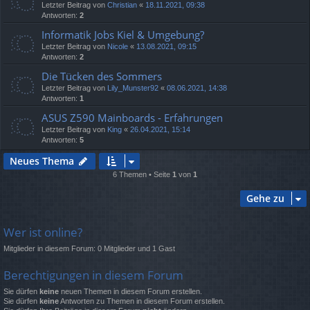
Letzter Beitrag von
Christian
«
18.11.2021, 09:38
Antworten:
2
Informatik Jobs Kiel & Umgebung?
Letzter Beitrag von
Nicole
«
13.08.2021, 09:15
Antworten:
2
Die Tücken des Sommers
Letzter Beitrag von
Lily_Munster92
«
08.06.2021, 14:38
Antworten:
1
ASUS Z590 Mainboards - Erfahrungen
Letzter Beitrag von
King
«
26.04.2021, 15:14
Antworten:
5
Neues Thema
6 Themen • Seite
1
von
1
Gehe zu
Wer ist online?
Mitglieder in diesem Forum: 0 Mitglieder und 1 Gast
Berechtigungen in diesem Forum
Sie dürfen
keine
neuen Themen in diesem Forum erstellen.
Sie dürfen
keine
Antworten zu Themen in diesem Forum erstellen.