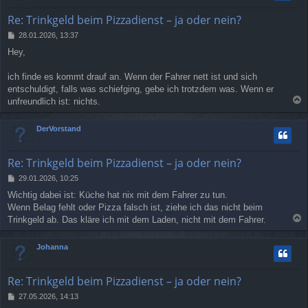
o
b
Re: Trinkgeld beim Pizzadienst – ja oder nein?
e
n
B
28.01.2026, 13:37
e
Hey,
i
t
r
ich finde es kommt drauf an. Wenn der Fahrer nett ist und sich
a
entschuldigt, falls was schiefging, gebe ich trotzdem was. Wenn er
g
unfreundlich ist: nichts.
a
c
DerVorstand
h
o
b
Re: Trinkgeld beim Pizzadienst – ja oder nein?
e
n
B
29.01.2026, 10:25
e
Wichtig dabei ist: Küche hat nix mit dem Fahrer zu tun.
i
Wenn Belag fehlt oder Pizza falsch ist, ziehe ich das nicht beim
t
r
Trinkgeld ab. Das kläre ich mit dem Laden, nicht mit dem Fahrer.
a
a
g
c
Johanna
h
o
b
Re: Trinkgeld beim Pizzadienst – ja oder nein?
e
n
B
27.05.2026, 14:13
e