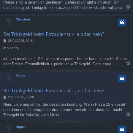
Preise sind ja ordentlich gestiegen, Liefergebühr gibt’s oft auch. Bin
unschlüssig, ob Trinkgeld noch „dazugehört“ oder wirklich freiwillig ist.
a
c
Christian
h
o
b
Re: Trinkgeld beim Pizzadienst – ja oder nein?
e
n
B
28.01.2026, 09:41
e
Moinsen,
i
t
r
ich geb meistens 1–2 €, wenn alles passt. Fahrer kann nichts für Küche
a
oder Preise. Freundlichkeit + pünktlich = Trinkgeld. Ganz easy.
g
a
c
Moritz
h
o
b
Re: Trinkgeld beim Pizzadienst – ja oder nein?
e
n
B
28.01.2026, 12:00
e
Nein. Lieferung ist Teil der bezahlten Leistung. Wenn Pizza 15 € kostet
i
und dann noch Liefergebühr draufkommt, erwarte ich, dass das reicht.
t
r
Trinkgeld ist freiwillig, kein Muss.
a
a
g
c
Degas
h