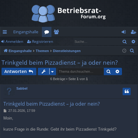
Eingangshalle
Such
Anmelden
Registrieren
ch
or
itg
n
eg
S
Eingangshalle
Themen
Dienstleistungen
ne
en
lie
m
ist
u
Trinkgeld beim Pizzadienst – ja oder nein?
llz
de
el
rie
c
Suche
Erweiter
Antworten
h
ug
r
de
re
e
6 Beiträge • Seite
1
von
1
rif
n
n
Sabbel
f
Trinkgeld beim Pizzadienst – ja oder nein?
B
27.01.2026, 17:59
e
Moin,
i
t
r
kurze Frage in die Runde: Gebt ihr beim Pizzadienst Trinkgeld?
a
g