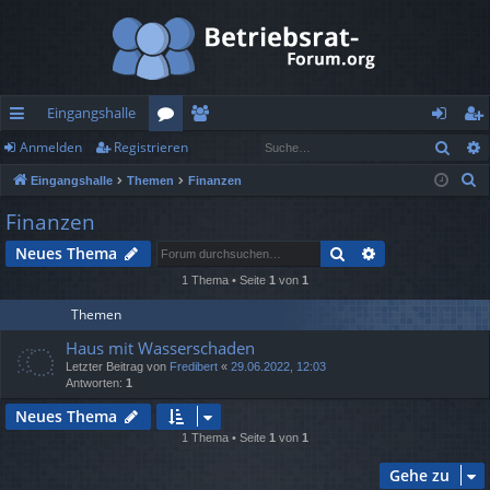
Eingangshalle
Such
Anmelden
Registrieren
ch
or
itg
n
eg
S
Eingangshalle
Themen
Finanzen
ne
en
lie
m
ist
u
Finanzen
llz
de
el
rie
c
Suche
Erweiterte Suc
Neues Thema
h
ug
r
de
re
e
1 Thema • Seite
1
von
1
rif
n
n
Themen
f
Haus mit Wasserschaden
Letzter Beitrag von
Fredibert
«
29.06.2022, 12:03
Antworten:
1
Neues Thema
1 Thema • Seite
1
von
1
Gehe zu