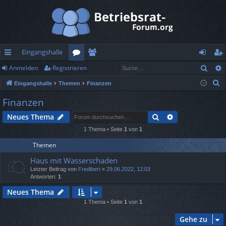
Eingangshalle
Such
Anmelden
Registrieren
ch
or
itg
n
eg
S
Eingangshalle
Themen
Finanzen
ne
en
lie
m
ist
u
Finanzen
llz
de
el
rie
c
Suche
Erweiterte Suc
Neues Thema
h
ug
r
de
re
e
1 Thema • Seite
1
von
1
rif
n
n
Themen
f
Haus mit Wasserschaden
Letzter Beitrag von
Fredibert
«
29.06.2022, 12:03
Antworten:
1
Neues Thema
1 Thema • Seite
1
von
1
Gehe zu