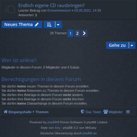
Endlich eigene CD rausbringen?
Letzter Beitrag von
Echsenmensch
«
03.05.2021, 14:39
Antworten:
1
Neues Thema
2
1
Nächste
28 Themen
Gehe zu
Wer ist online?
Mitglieder in diesem Forum: 0 Mitglieder und 4 Gäste
Berechtigungen in diesem Forum
Sie dürfen
keine
neuen Themen in diesem Forum erstellen.
Sie dürfen
keine
Antworten zu Themen in diesem Forum erstellen.
Sie dürfen Ihre Beiträge in diesem Forum
nicht
ändern.
Sie dürfen Ihre Beiträge in diesem Forum
nicht
löschen.
Sie dürfen
keine
Dateianhänge in diesem Forum erstellen.
Eingangshalle
Themen
Das Team
Mitglieder
Powered by
phpBB
® Forum Software © phpBB Limited
Style von
Arty
- phpBB 3.2 von MrGaby
Deutsche Übersetzung durch
phpBB.de