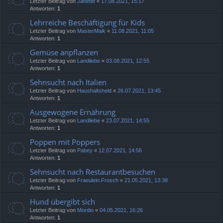
Letzter Beitrag von
Janette
«
17.08.2021, 15:17
Antworten:
1
Lehrreiche Beschäftigung für Kids
Letzter Beitrag von
MasterMaik
«
11.08.2021, 11:05
Antworten:
1
Gemüse anpflanzen
Letzter Beitrag von
Landliebe
«
03.08.2021, 12:55
Antworten:
1
Sehnsucht nach Italien
Letzter Beitrag von
Haushaltsheld
«
26.07.2021, 13:45
Antworten:
1
Ausgewogene Ernährung
Letzter Beitrag von
Landliebe
«
23.07.2021, 14:55
Antworten:
1
Poppen mit Poppers
Letzter Beitrag von
Pabey
«
12.07.2021, 14:56
Antworten:
1
Sehnsucht nach Restaurantbesuchen
Letzter Beitrag von
Fraeulein.Frosch
«
21.05.2021, 13:38
Antworten:
1
Hund übergibt sich
Letzter Beitrag von
Mordio
«
04.05.2021, 16:26
Antworten:
1