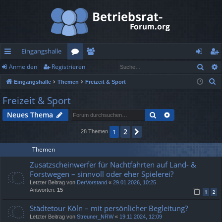
Eingangshalle
Such
Anmelden
Registrieren
ch
or
itg
n
eg
S
Eingangshalle
Themen
Freizeit & Sport
ne
en
lie
m
ist
u
Freizeit & Sport
llz
de
el
rie
c
Suche
Erweiterte Suc
Neues Thema
h
ug
r
de
re
e
2
1
Nächste
28 Themen
rif
n
n
f
Themen
Zusatzscheinwerfer für Nachtfahrten auf Land- &
Forstwegen – sinnvoll oder eher Spielerei?
Letzter Beitrag von
DerVorstand
«
29.01.2026, 10:25
Antworten:
15
1
2
Städtetour Köln – mit persönlicher Begleitung?
Letzter Beitrag von
Streuner_NRW
«
19.11.2024, 12:09