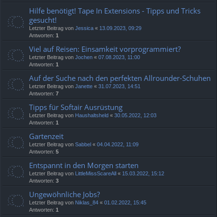
Hilfe benötigt! Tape In Extensions - Tipps und Tricks
gesucht!
Letzter Beitrag von
Jessica
«
13.09.2023, 09:29
Antworten:
1
Viel auf Reisen: Einsamkeit vorprogrammiert?
Letzter Beitrag von
Jochen
«
07.08.2023, 11:00
Antworten:
1
Auf der Suche nach den perfekten Allrounder-Schuhen
Letzter Beitrag von
Janette
«
31.07.2023, 14:51
Antworten:
7
Tipps für Softair Ausrüstung
Letzter Beitrag von
Haushaltsheld
«
30.05.2022, 12:03
Antworten:
1
Gartenzeit
Letzter Beitrag von
Sabbel
«
04.04.2022, 11:09
Antworten:
5
Entspannt in den Morgen starten
Letzter Beitrag von
LittleMissScareAll
«
15.03.2022, 15:12
Antworten:
3
Ungewöhnliche Jobs?
Letzter Beitrag von
Niklas_84
«
01.02.2022, 15:45
Antworten:
1