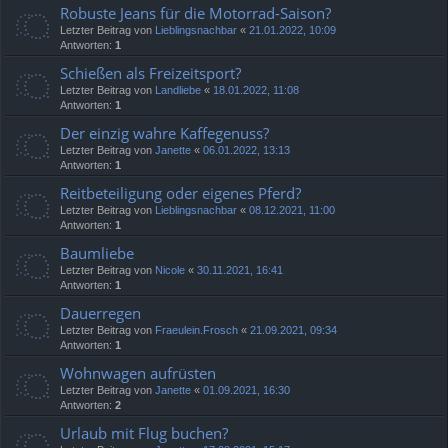
Robuste Jeans für die Motorrad-Saison?
Letzter Beitrag von
Lieblingsnachbar
«
21.01.2022, 10:09
Antworten:
1
Schießen als Freizeitsport?
Letzter Beitrag von
Landliebe
«
18.01.2022, 11:08
Antworten:
1
Der einzig wahre Kaffegenuss?
Letzter Beitrag von
Janette
«
06.01.2022, 13:13
Antworten:
1
Reitbeteiligung oder eigenes Pferd?
Letzter Beitrag von
Lieblingsnachbar
«
08.12.2021, 11:00
Antworten:
1
Baumliebe
Letzter Beitrag von
Nicole
«
30.11.2021, 16:41
Antworten:
1
Dauerregen
Letzter Beitrag von
Fraeulein.Frosch
«
21.09.2021, 09:34
Antworten:
1
Wohnwagen aufrüsten
Letzter Beitrag von
Janette
«
01.09.2021, 16:30
Antworten:
2
Urlaub mit Flug buchen?