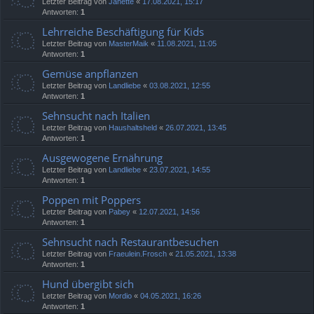
Letzter Beitrag von
Janette
«
17.08.2021, 15:17
Antworten:
1
Lehrreiche Beschäftigung für Kids
Letzter Beitrag von
MasterMaik
«
11.08.2021, 11:05
Antworten:
1
Gemüse anpflanzen
Letzter Beitrag von
Landliebe
«
03.08.2021, 12:55
Antworten:
1
Sehnsucht nach Italien
Letzter Beitrag von
Haushaltsheld
«
26.07.2021, 13:45
Antworten:
1
Ausgewogene Ernährung
Letzter Beitrag von
Landliebe
«
23.07.2021, 14:55
Antworten:
1
Poppen mit Poppers
Letzter Beitrag von
Pabey
«
12.07.2021, 14:56
Antworten:
1
Sehnsucht nach Restaurantbesuchen
Letzter Beitrag von
Fraeulein.Frosch
«
21.05.2021, 13:38
Antworten:
1
Hund übergibt sich
Letzter Beitrag von
Mordio
«
04.05.2021, 16:26
Antworten:
1