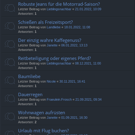
Robuste Jeans für die Motorrad-Saison?
Letzter Beitrag von
Lieblingsnachbar
«
21.01.2022, 10:09
Antworten:
1
Schießen als Freizeitsport?
Letzter Beitrag von
Landliebe
«
18.01.2022, 11:08
Antworten:
1
Der einzig wahre Kaffegenuss?
Letzter Beitrag von
Janette
«
06.01.2022, 13:13
Antworten:
1
Reitbeteiligung oder eigenes Pferd?
Letzter Beitrag von
Lieblingsnachbar
«
08.12.2021, 11:00
Antworten:
1
Baumliebe
Letzter Beitrag von
Nicole
«
30.11.2021, 16:41
Antworten:
1
Dauerregen
Letzter Beitrag von
Fraeulein.Frosch
«
21.09.2021, 09:34
Antworten:
1
Wohnwagen aufrüsten
Letzter Beitrag von
Janette
«
01.09.2021, 16:30
Antworten:
2
Urlaub mit Flug buchen?