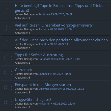
Hilfe benötigt! Tape In Extensions - Tipps und Tricks
gesucht!
Letzter Beitrag von
Jessica
«
13.09.2023, 09:29
Antworten:
1
Viel auf Reisen: Einsamkeit vorprogrammiert?
Letzter Beitrag von
Jochen
«
07.08.2023, 11:00
Antworten:
1
Auf der Suche nach den perfekten Allrounder-Schuhen
Letzter Beitrag von
Janette
«
31.07.2023, 14:51
Antworten:
7
Tipps für Softair Ausrüstung
Letzter Beitrag von
Haushaltsheld
«
30.05.2022, 12:03
Antworten:
1
Gartenzeit
Letzter Beitrag von
Sabbel
«
04.04.2022, 11:09
Antworten:
5
Entspannt in den Morgen starten
Letzter Beitrag von
LittleMissScareAll
«
15.03.2022, 15:12
Antworten:
3
Ungewöhnliche Jobs?
Letzter Beitrag von
Niklas_84
«
01.02.2022, 15:45
Antworten:
1