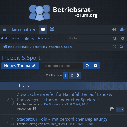
Eingangshalle
Such
Anmelden
Registrieren
ch
or
itg
n
eg
S
Eingangshalle
Themen
Freizeit & Sport
ne
en
lie
m
ist
u
Freizeit & Sport
llz
de
el
rie
c
Suche
Erweiterte Suc
Neues Thema
h
ug
r
de
re
e
2
1
Nächste
28 Themen
rif
n
n
f
Themen
Zusatzscheinwerfer für Nachtfahrten auf Land- &
Forstwegen – sinnvoll oder eher Spielerei?
Letzter Beitrag von
DerVorstand
«
29.01.2026, 10:25
Antworten:
15
1
2
Städtetour Köln – mit persönlicher Begleitung?
Letzter Beitrag von
Streuner_NRW
«
19.11.2024, 12:09