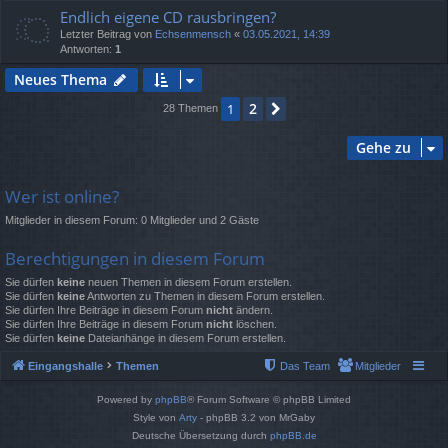
Endlich eigene CD rausbringen?
Letzter Beitrag von
Echsenmensch
«
03.05.2021, 14:39
Antworten:
1
Neues Thema
2
1
Nächste
28 Themen
Gehe zu
Wer ist online?
Mitglieder in diesem Forum: 0 Mitglieder und 2 Gäste
Berechtigungen in diesem Forum
Sie dürfen
keine
neuen Themen in diesem Forum erstellen.
Sie dürfen
keine
Antworten zu Themen in diesem Forum erstellen.
Sie dürfen Ihre Beiträge in diesem Forum
nicht
ändern.
Sie dürfen Ihre Beiträge in diesem Forum
nicht
löschen.
Sie dürfen
keine
Dateianhänge in diesem Forum erstellen.
Eingangshalle
Themen
Das Team
Mitglieder
Powered by
phpBB
® Forum Software © phpBB Limited
Style von
Arty
- phpBB 3.2 von MrGaby
Deutsche Übersetzung durch
phpBB.de