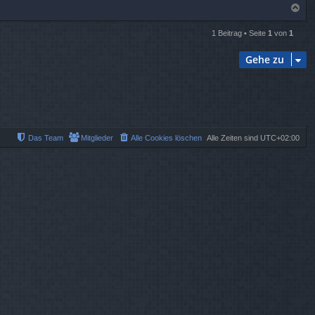
N
a
c
1 Beitrag • Seite
1
von
1
h
o
Gehe zu
b
e
n
Das Team
Mitglieder
Alle Cookies löschen
Alle Zeiten sind
UTC+02:00