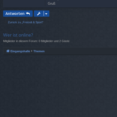
Gruß
n
t
a
Antworten
k
t
Zurück zu „Freizeit & Sport“
d
a
t
Wer ist online?
e
n
Mitglieder in diesem Forum: 0 Mitglieder und 2 Gäste
v
o
n
Eingangshalle
Themen
S
t
r
e
u
n
e
r
_
N
R
W