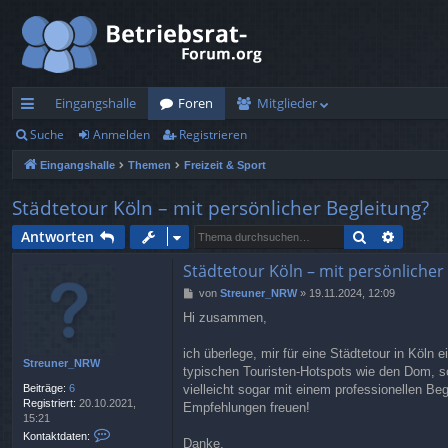
Eingangshalle
Foren
Mitglieder
Suche
Anmelden
Registrieren
ch
Eingangshalle
Themen
Freizeit & Sport
ne
llz
Städtetour Köln – mit persönlicher Begleitung?
ug
Suche
Erweite
Antworten
rif
Städtetour Köln – mit persönlicher
B
von
Streuner_NRW
»
19.11.2024, 12:09
f
e
Hi zusammen,
i
t
r
ich überlege, mir für eine Städtetour in Köln 
Streuner_NRW
a
typischen Touristen-Hotspots wie den Dom, s
g
Beiträge:
6
vielleicht sogar mit einem professionellen Be
Registriert:
20.10.2021,
Empfehlungen freuen!
15:21
K
Kontaktdaten:
Danke,
o