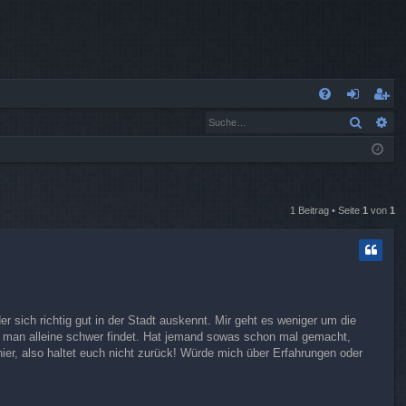
S
Suche
Er
FA
n
eg
Q
m
ist
el
rie
de
re
1 Beitrag • Seite
1
von
1
n
n
er sich richtig gut in der Stadt auskennt. Mir geht es weniger um die
e man alleine schwer findet. Hat jemand sowas schon mal gemacht,
hier, also haltet euch nicht zurück! Würde mich über Erfahrungen oder