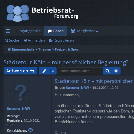
Eingangshalle
Foren
Mitglieder
Suche
Anmelden
Registrieren
ch
Eingangshalle
Themen
Freizeit & Sport
ne
llz
Städtetour Köln – mit persönlicher Begleitung?
ug
Suche
Erweite
Antworten
rif
Städtetour Köln – mit persönlicher
B
von
Streuner_NRW
»
19.11.2024, 12:09
f
e
Hi zusammen,
i
t
r
ich überlege, mir für eine Städtetour in Köln 
Streuner_NRW
a
typischen Touristen-Hotspots wie den Dom, s
g
Beiträge:
6
vielleicht sogar mit einem professionellen Be
Registriert:
20.10.2021,
Empfehlungen freuen!
15:21
K
Kontaktdaten:
Danke,
o