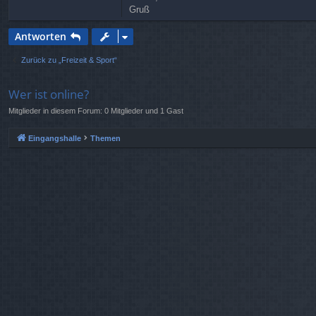
Gruß
n
t
a
Antworten
k
t
Zurück zu „Freizeit & Sport“
d
a
t
Wer ist online?
e
n
Mitglieder in diesem Forum: 0 Mitglieder und 1 Gast
v
o
n
Eingangshalle
Themen
S
t
r
e
u
n
e
r
_
N
R
W