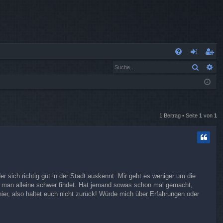
S
Suche
Er
FA
n
eg
Q
m
ist
el
rie
de
re
1 Beitrag • Seite
1
von
1
n
n
er sich richtig gut in der Stadt auskennt. Mir geht es weniger um die
e man alleine schwer findet. Hat jemand sowas schon mal gemacht,
hier, also haltet euch nicht zurück! Würde mich über Erfahrungen oder