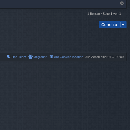
N
a
c
1 Beitrag • Seite
1
von
1
h
o
Gehe zu
b
e
n
Das Team
Mitglieder
Alle Cookies löschen
Alle Zeiten sind
UTC+02:00