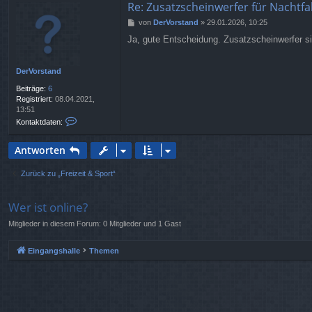
Re: Zusatzscheinwerfer für Nachtfa
s
k
t
t
B
von
DerVorstand
»
29.01.2026, 10:25
i
d
e
a
Ja, gute Entscheidung. Zusatzscheinwerfer si
a
i
n
t
t
e
r
n
DerVorstand
a
v
g
Beiträge:
6
o
Registriert:
08.04.2021,
n
13:51
M
K
Kontaktdaten:
o
o
r
n
i
Antworten
t
t
a
z
k
Zurück zu „Freizeit & Sport“
t
d
a
Wer ist online?
t
Mitglieder in diesem Forum: 0 Mitglieder und 1 Gast
e
n
v
Eingangshalle
Themen
o
n
D
e
r
V