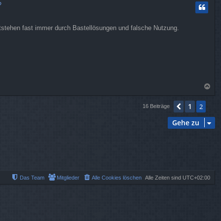
?
h
o
b
ntstehen fast immer durch Bastellösungen und falsche Nutzung.
e
n
N
a
c
1
Vorherige
2
16 Beiträge
h
o
Gehe zu
b
e
n
Das Team
Mitglieder
Alle Cookies löschen
Alle Zeiten sind
UTC+02:00