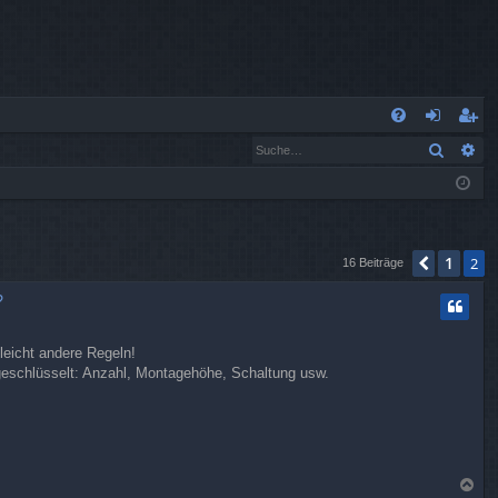
S
Suche
Er
FA
n
eg
Q
m
ist
el
rie
de
re
1
Vorheri
2
16 Beiträge
n
n
?
leicht andere Regeln!
geschlüsselt: Anzahl, Montagehöhe, Schaltung usw.
N