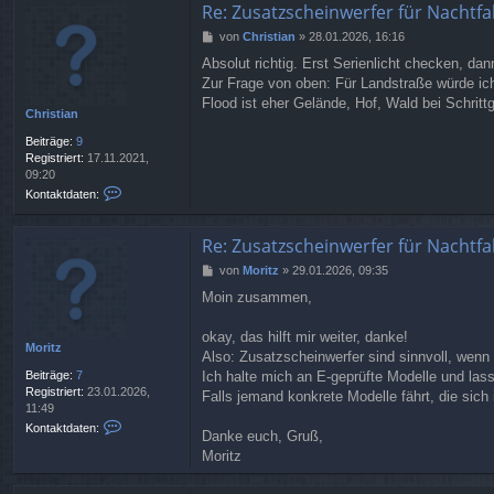
r
t
Re: Zusatzscheinwerfer für Nachtfa
i
a
B
von
Christian
»
28.01.2026, 16:16
t
k
e
z
t
Absolut richtig. Erst Serienlicht checken, da
i
d
Zur Frage von oben: Für Landstraße würde ic
t
a
r
Flood ist eher Gelände, Hof, Wald bei Schritt
t
Christian
a
e
g
n
Beiträge:
9
v
Registriert:
17.11.2021,
o
09:20
n
K
Kontaktdaten:
D
o
e
n
g
t
Re: Zusatzscheinwerfer für Nachtfa
a
a
B
von
Moritz
»
29.01.2026, 09:35
s
k
e
t
Moin zusammen,
i
d
t
a
r
okay, das hilft mir weiter, danke!
t
Moritz
a
e
Also: Zusatzscheinwerfer sind sinnvoll, wenn 
g
n
Beiträge:
7
Ich halte mich an E-geprüfte Modelle und la
v
Registriert:
23.01.2026,
Falls jemand konkrete Modelle fährt, die sich 
o
11:49
n
K
Kontaktdaten:
Danke euch, Gruß,
C
o
h
Moritz
n
r
t
i
a