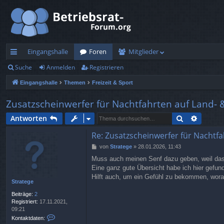
Eingangshalle
Foren
Mitglieder
Suche
Anmelden
Registrieren
ch
Eingangshalle
Themen
Freizeit & Sport
ne
llz
Zusatzscheinwerfer für Nachtfahrten auf Land- &
ug
Suche
Erweite
Antworten
rif
Re: Zusatzscheinwerfer für Nachtfa
B
von
Stratege
»
28.01.2026, 11:43
f
e
Muss auch meinen Senf dazu geben, weil das o
i
Eine ganz gute Übersicht habe ich hier gefun
t
r
Hilft auch, um ein Gefühl zu bekommen, wora
Stratege
a
g
Beiträge:
2
Registriert:
17.11.2021,
09:21
K
Kontaktdaten:
o