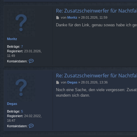
n
t
Re: Zusatzscheinwerfer für Nachtfa
a
B
von
Moritz
»
28.01.2026, 11:59
k
e
t
Danke für den Link, genau sowas habe ich ges
i
d
t
a
r
t
Moritz
a
e
g
n
Beiträge:
7
v
Registriert:
23.01.2026,
o
11:49
n
K
Kontaktdaten:
S
o
t
n
r
t
Re: Zusatzscheinwerfer für Nachtfa
a
a
B
von
Degas
»
28.01.2026, 13:36
t
k
e
e
t
Noch eine Sache, den viele vergessen: Zusatzs
i
g
d
wundern sich dann.
t
e
a
r
t
Degas
a
e
g
n
Beiträge:
5
v
Registriert:
24.02.2022,
o
16:47
n
K
Kontaktdaten:
M
o
o
n