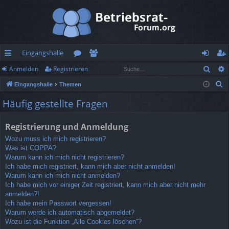
Eingangshalle
Such
Anmelden
Registrieren
ch
or
itg
n
eg
S
Eingangshalle
Themen
ne
en
lie
m
ist
u
Häufig gestellte Fragen
llz
de
el
rie
c
h
ug
r
de
re
Registrierung und Anmeldung
e
rif
n
n
Wozu muss ich mich registrieren?
Was ist COPPA?
f
Warum kann ich mich nicht registrieren?
Ich habe mich registriert, kann mich aber nicht anmelden!
Warum kann ich mich nicht anmelden?
Ich habe mich vor einiger Zeit registriert, kann mich aber nicht mehr
anmelden?!
Ich habe mein Passwort vergessen!
Warum werde ich automatisch abgemeldet?
Wozu ist die Funktion „Alle Cookies löschen“?