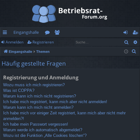
Eingangshalle
Such
Anmelden
Registrieren
ch
or
itg
n
eg
S
Eingangshalle
Themen
ne
en
lie
m
ist
u
Häufig gestellte Fragen
llz
de
el
rie
c
h
ug
r
de
re
Registrierung und Anmeldung
e
rif
n
n
Wozu muss ich mich registrieren?
Was ist COPPA?
f
Warum kann ich mich nicht registrieren?
Ich habe mich registriert, kann mich aber nicht anmelden!
Warum kann ich mich nicht anmelden?
Ich habe mich vor einiger Zeit registriert, kann mich aber nicht mehr
anmelden?!
Ich habe mein Passwort vergessen!
Warum werde ich automatisch abgemeldet?
Wozu ist die Funktion „Alle Cookies löschen“?