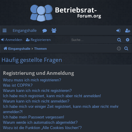
Eingangshalle
Such
Anmelden
Registrieren
ch
or
itg
n
eg
S
Eingangshalle
Themen
ne
en
lie
m
ist
u
Häufig gestellte Fragen
llz
de
el
rie
c
h
ug
r
de
re
Registrierung und Anmeldung
e
rif
n
n
Wozu muss ich mich registrieren?
Was ist COPPA?
f
Warum kann ich mich nicht registrieren?
Ich habe mich registriert, kann mich aber nicht anmelden!
Warum kann ich mich nicht anmelden?
Ich habe mich vor einiger Zeit registriert, kann mich aber nicht mehr
anmelden?!
Ich habe mein Passwort vergessen!
Warum werde ich automatisch abgemeldet?
Wozu ist die Funktion „Alle Cookies löschen“?