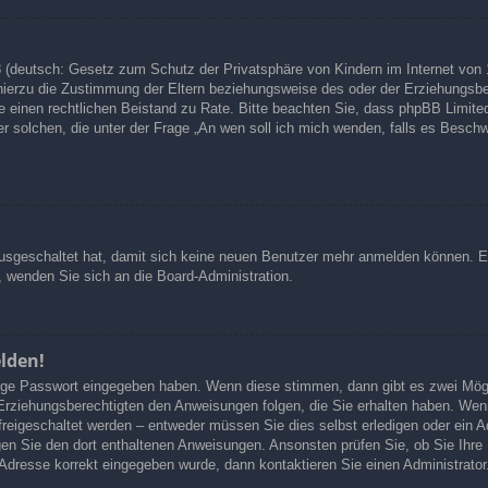
 (deutsch: Gesetz zum Schutz der Privatsphäre von Kindern im Internet von 1
ierzu die Zustimmung der Eltern beziehungsweise des oder der Erziehungsber
n Sie einen rechtlichen Beistand zu Rate. Bitte beachten Sie, dass phpBB Limi
ußer solchen, die unter der Frage „An wen soll ich mich wenden, falls es Besc
 ausgeschaltet hat, damit sich keine neuen Benutzer mehr anmelden können. 
, wenden Sie sich an die Board-Administration.
elden!
htige Passwort eingegeben haben. Wenn diese stimmen, dann gibt es zwei Mö
 Erziehungsberechtigten den Anweisungen folgen, die Sie erhalten haben. Wenn d
reigeschaltet werden – entweder müssen Sie dies selbst erledigen oder ein Adm
olgen Sie den dort enthaltenen Anweisungen. Ansonsten prüfen Sie, ob Sie Ih
-Adresse korrekt eingegeben wurde, dann kontaktieren Sie einen Administrator