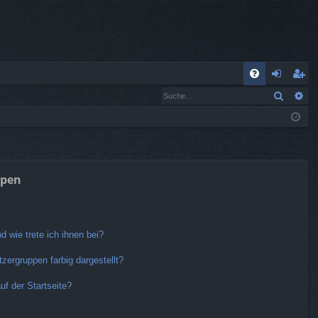
S
Suche
Er
FA
n
eg
Q
m
ist
el
rie
de
re
ppen
n
n
 wie trete ich ihnen bei?
ergruppen farbig dargestellt?
f der Startseite?