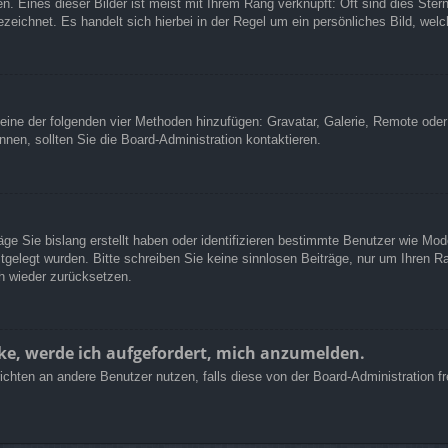
. Eines dieser Bilder ist meist mit Ihrem Rang verknüpft: Oft sind dies Ster
zeichnet. Es handelt sich hierbei in der Regel um ein persönliches Bild, welc
er eine der folgenden vier Methoden hinzufügen: Gravatar, Galerie, Remote od
en, sollten Sie die Board-Administration kontaktieren.
äge Sie bislang erstellt haben oder identifizieren bestimmte Benutzer wie Mo
stgelegt wurden. Bitte schreiben Sie keine sinnlosen Beiträge, nur um Ihren
h wieder zurücksetzen.
cke, werde ich aufgefordert, mich anzumelden.
chrichten an andere Benutzer nutzen, falls diese von der Board-Administratio