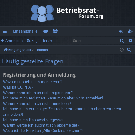
Eingangshalle
Such
Anmelden
Registrieren
ch
or
itg
n
eg
S
Eingangshalle
Themen
ne
en
lie
m
ist
u
Häufig gestellte Fragen
llz
de
el
rie
c
h
ug
r
de
re
Registrierung und Anmeldung
e
rif
n
n
Wozu muss ich mich registrieren?
Was ist COPPA?
f
Warum kann ich mich nicht registrieren?
Ich habe mich registriert, kann mich aber nicht anmelden!
Warum kann ich mich nicht anmelden?
Ich habe mich vor einiger Zeit registriert, kann mich aber nicht mehr
anmelden?!
Ich habe mein Passwort vergessen!
Warum werde ich automatisch abgemeldet?
Wozu ist die Funktion „Alle Cookies löschen“?