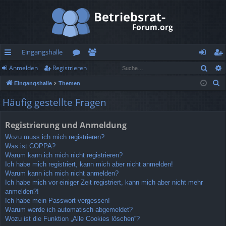
Eingangshalle
Such
Anmelden
Registrieren
ch
or
itg
n
eg
S
Eingangshalle
Themen
ne
en
lie
m
ist
u
Häufig gestellte Fragen
llz
de
el
rie
c
h
ug
r
de
re
Registrierung und Anmeldung
e
rif
n
n
Wozu muss ich mich registrieren?
Was ist COPPA?
f
Warum kann ich mich nicht registrieren?
Ich habe mich registriert, kann mich aber nicht anmelden!
Warum kann ich mich nicht anmelden?
Ich habe mich vor einiger Zeit registriert, kann mich aber nicht mehr
anmelden?!
Ich habe mein Passwort vergessen!
Warum werde ich automatisch abgemeldet?
Wozu ist die Funktion „Alle Cookies löschen“?