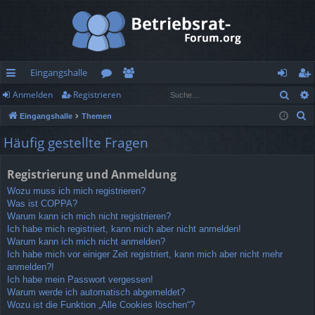
Eingangshalle
Such
Anmelden
Registrieren
ch
or
itg
n
eg
S
Eingangshalle
Themen
ne
en
lie
m
ist
u
Häufig gestellte Fragen
llz
de
el
rie
c
h
ug
r
de
re
Registrierung und Anmeldung
e
rif
n
n
Wozu muss ich mich registrieren?
Was ist COPPA?
f
Warum kann ich mich nicht registrieren?
Ich habe mich registriert, kann mich aber nicht anmelden!
Warum kann ich mich nicht anmelden?
Ich habe mich vor einiger Zeit registriert, kann mich aber nicht mehr
anmelden?!
Ich habe mein Passwort vergessen!
Warum werde ich automatisch abgemeldet?
Wozu ist die Funktion „Alle Cookies löschen“?