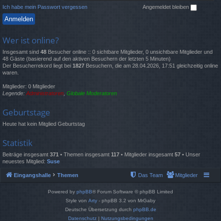
Ich habe mein Passwort vergessen
Angemeldet bleiben
Wer ist online?
Insgesamt sind
48
Besucher online :: 0 sichtbare Mitglieder, 0 unsichtbare Mitglieder und
48 Gäste (basierend auf den aktiven Besuchern der letzten 5 Minuten)
Der Besucherrekord liegt bei
1827
Besuchern, die am 28.04.2026, 17:51 gleichzeitig online
waren.
Mitglieder: 0 Mitglieder
Legende:
Administratoren
,
Globale Moderatoren
Geburtstage
Heute hat kein Mitglied Geburtstag
Statistik
Beiträge insgesamt
371
• Themen insgesamt
117
• Mitglieder insgesamt
57
• Unser
neuestes Mitglied:
Suse
Eingangshalle
Themen
Das Team
Mitglieder
Powered by
phpBB
® Forum Software © phpBB Limited
Style von
Arty
- phpBB 3.2 von MrGaby
Deutsche Übersetzung durch
phpBB.de
Datenschutz
|
Nutzungsbedingungen