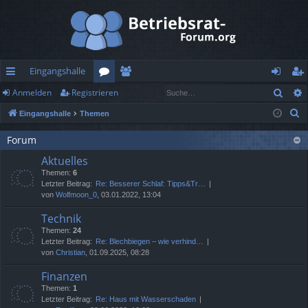
Eingangshalle
Such
Anmelden
Registrieren
ch
or
itg
n
eg
S
Eingangshalle
Themen
ne
en
lie
m
ist
u
llz
de
el
rie
Forum
c
Aktuelles
h
ug
r
de
re
Themen:
6
e
rif
n
n
Letzter Beitrag:
Re: Besserer Schlaf: Tipps&Tr…
von
Wolfmoon_0
, 03.01.2022, 13:04
f
Technik
Themen:
24
Letzter Beitrag:
Re: Blechbiegen – wie verhind…
von
Christian
, 01.09.2025, 08:28
Finanzen
Themen:
1
Letzter Beitrag:
Re: Haus mit Wasserschaden