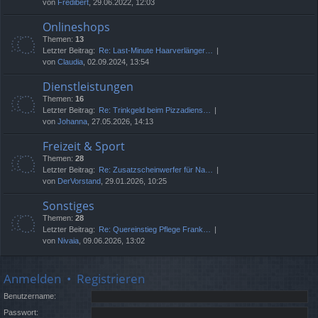
von
Fredibert
, 29.06.2022, 12:03
Onlineshops
Themen:
13
Letzter Beitrag:
Re: Last-Minute Haarverlänger…
von
Claudia
, 02.09.2024, 13:54
Dienstleistungen
Themen:
16
Letzter Beitrag:
Re: Trinkgeld beim Pizzadiens…
von
Johanna
, 27.05.2026, 14:13
Freizeit & Sport
Themen:
28
Letzter Beitrag:
Re: Zusatzscheinwerfer für Na…
von
DerVorstand
, 29.01.2026, 10:25
Sonstiges
Themen:
28
Letzter Beitrag:
Re: Quereinstieg Pflege Frank…
von
Nivaia
, 09.06.2026, 13:02
Anmelden
•
Registrieren
Benutzername:
Passwort: