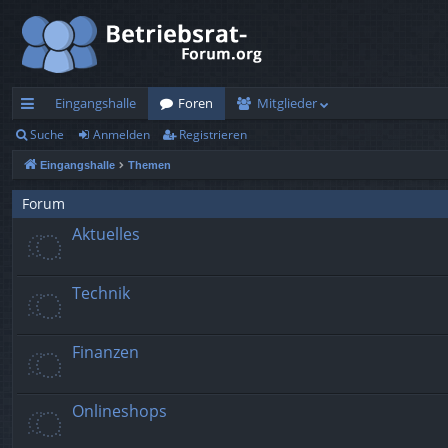
Eingangshalle
Foren
Mitglieder
Suche
Anmelden
Registrieren
ch
Eingangshalle
Themen
ne
llz
Forum
Aktuelles
ug
rif
Technik
f
Finanzen
Onlineshops