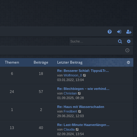
S
Suche
Er
FA
n
eg
Q
m
ist
el
rie
Themen
Beiträge
Letzter Beitrag
Re: Besserer Schlaf: Tipps&Tr…
de
re
6
18
N
von
Wolfmoon_0
e
03.01.2022, 13:04
n
n
u
Re: Blechbiegen – wie verhind…
e
24
57
N
von
Christian
s
e
01.09.2025, 08:28
t
u
e
Re: Haus mit Wasserschaden
e
r
1
2
N
von
Fredibert
s
B
e
29.06.2022, 12:03
t
e
u
e
i
Re: Last-Minute Haarverlänger…
e
r
t
13
40
N
von
Claudia
s
B
r
e
02.09.2024, 13:54
t
e
a