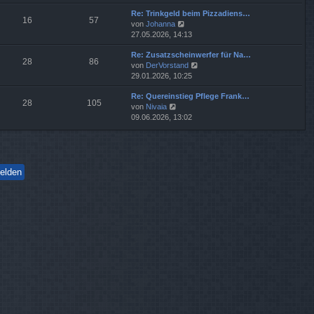
u
e
i
g
Re: Trinkgeld beim Pizzadiens…
e
r
t
16
57
N
von
Johanna
s
B
r
e
27.05.2026, 14:13
t
e
a
u
e
i
g
Re: Zusatzscheinwerfer für Na…
e
r
t
28
86
N
von
DerVorstand
s
B
r
e
29.01.2026, 10:25
t
e
a
u
e
i
g
Re: Quereinstieg Pflege Frank…
e
r
t
28
105
N
von
Nivaia
s
B
r
e
09.06.2026, 13:02
t
e
a
u
e
i
g
e
r
t
s
B
r
t
e
a
e
i
g
r
t
B
r
e
a
i
g
t
r
a
g