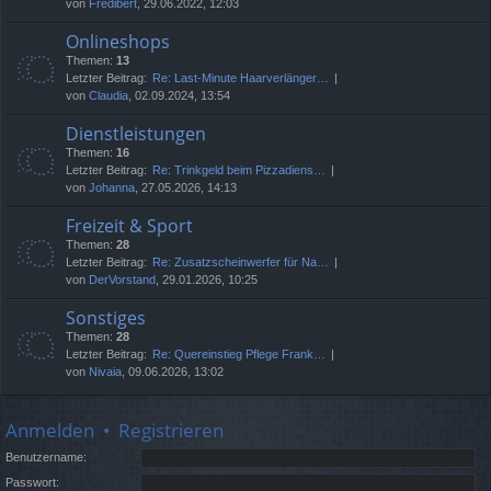
von
Fredibert
, 29.06.2022, 12:03
Onlineshops
Themen:
13
Letzter Beitrag:
Re: Last-Minute Haarverlänger…
von
Claudia
, 02.09.2024, 13:54
Dienstleistungen
Themen:
16
Letzter Beitrag:
Re: Trinkgeld beim Pizzadiens…
von
Johanna
, 27.05.2026, 14:13
Freizeit & Sport
Themen:
28
Letzter Beitrag:
Re: Zusatzscheinwerfer für Na…
von
DerVorstand
, 29.01.2026, 10:25
Sonstiges
Themen:
28
Letzter Beitrag:
Re: Quereinstieg Pflege Frank…
von
Nivaia
, 09.06.2026, 13:02
Anmelden
•
Registrieren
Benutzername:
Passwort: