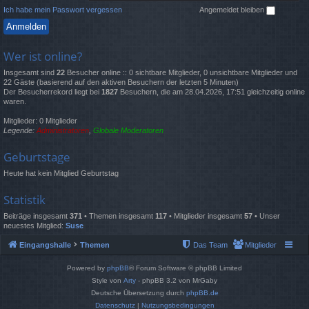
Ich habe mein Passwort vergessen
Angemeldet bleiben
Wer ist online?
Insgesamt sind
22
Besucher online :: 0 sichtbare Mitglieder, 0 unsichtbare Mitglieder und
22 Gäste (basierend auf den aktiven Besuchern der letzten 5 Minuten)
Der Besucherrekord liegt bei
1827
Besuchern, die am 28.04.2026, 17:51 gleichzeitig online
waren.
Mitglieder: 0 Mitglieder
Legende:
Administratoren
,
Globale Moderatoren
Geburtstage
Heute hat kein Mitglied Geburtstag
Statistik
Beiträge insgesamt
371
• Themen insgesamt
117
• Mitglieder insgesamt
57
• Unser
neuestes Mitglied:
Suse
Eingangshalle
Themen
Das Team
Mitglieder
Powered by
phpBB
® Forum Software © phpBB Limited
Style von
Arty
- phpBB 3.2 von MrGaby
Deutsche Übersetzung durch
phpBB.de
Datenschutz
|
Nutzungsbedingungen