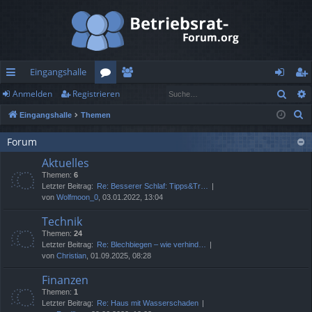
Eingangshalle
Such
Anmelden
Registrieren
ch
or
itg
n
eg
S
Eingangshalle
Themen
ne
en
lie
m
ist
u
llz
de
el
rie
Forum
c
Aktuelles
h
ug
r
de
re
Themen:
6
e
rif
n
n
Letzter Beitrag:
Re: Besserer Schlaf: Tipps&Tr…
von
Wolfmoon_0
, 03.01.2022, 13:04
f
Technik
Themen:
24
Letzter Beitrag:
Re: Blechbiegen – wie verhind…
von
Christian
, 01.09.2025, 08:28
Finanzen
Themen:
1
Letzter Beitrag:
Re: Haus mit Wasserschaden