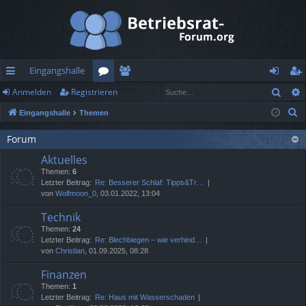
Eingangshalle
Such
Anmelden
Registrieren
ch
or
itg
n
eg
S
Eingangshalle
Themen
ne
en
lie
m
ist
u
llz
de
el
rie
Forum
c
Aktuelles
h
ug
r
de
re
Themen:
6
e
rif
n
n
Letzter Beitrag:
Re: Besserer Schlaf: Tipps&Tr…
von
Wolfmoon_0
, 03.01.2022, 13:04
f
Technik
Themen:
24
Letzter Beitrag:
Re: Blechbiegen – wie verhind…
von
Christian
, 01.09.2025, 08:28
Finanzen
Themen:
1
Letzter Beitrag:
Re: Haus mit Wasserschaden