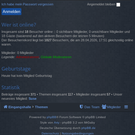
Ich habe mein Passwort vergessen
Angemeldet bleiben
Wer ist online?
Insgesamt sind
18
Besucher online :: 0 sichtbare Mitglieder, 0 unsichtbare Mitglieder und
18 Gäste (basierend auf den aktiven Besuchern der letzten 5 Minuten)
Der Besucherrekord liegt bei
1827
Besuchern, die am 28.04.2026, 17:51 gleichzeitig online
waren.
Mitglieder: 0 Mitglieder
Legende:
Administratoren
,
Globale Moderatoren
Geburtstage
Heute hat kein Mitglied Geburtstag
Statistik
Beiträge insgesamt
371
• Themen insgesamt
117
• Mitglieder insgesamt
57
• Unser
neuestes Mitglied:
Suse
Eingangshalle
Themen
Das Team
Mitglieder
Powered by
phpBB
® Forum Software © phpBB Limited
Style von
Arty
- phpBB 3.2 von MrGaby
Deutsche Übersetzung durch
phpBB.de
Datenschutz
|
Nutzungsbedingungen