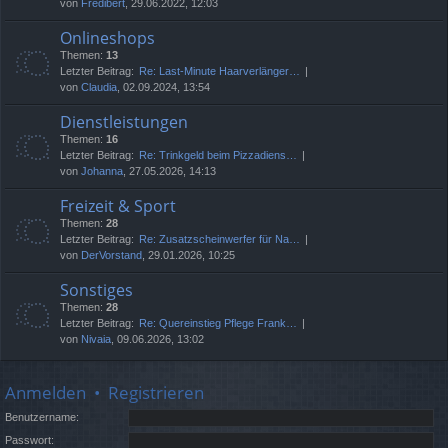
von
Fredibert
, 29.06.2022, 12:03
Onlineshops
Themen:
13
Letzter Beitrag:
Re: Last-Minute Haarverlänger…
von
Claudia
, 02.09.2024, 13:54
Dienstleistungen
Themen:
16
Letzter Beitrag:
Re: Trinkgeld beim Pizzadiens…
von
Johanna
, 27.05.2026, 14:13
Freizeit & Sport
Themen:
28
Letzter Beitrag:
Re: Zusatzscheinwerfer für Na…
von
DerVorstand
, 29.01.2026, 10:25
Sonstiges
Themen:
28
Letzter Beitrag:
Re: Quereinstieg Pflege Frank…
von
Nivaia
, 09.06.2026, 13:02
Anmelden
•
Registrieren
Benutzername:
Passwort: