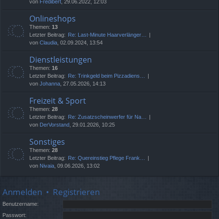
von
Fredibert
, 29.06.2022, 12:03
Onlineshops
Themen:
13
Letzter Beitrag:
Re: Last-Minute Haarverlänger…
von
Claudia
, 02.09.2024, 13:54
Dienstleistungen
Themen:
16
Letzter Beitrag:
Re: Trinkgeld beim Pizzadiens…
von
Johanna
, 27.05.2026, 14:13
Freizeit & Sport
Themen:
28
Letzter Beitrag:
Re: Zusatzscheinwerfer für Na…
von
DerVorstand
, 29.01.2026, 10:25
Sonstiges
Themen:
28
Letzter Beitrag:
Re: Quereinstieg Pflege Frank…
von
Nivaia
, 09.06.2026, 13:02
Anmelden
•
Registrieren
Benutzername:
Passwort: