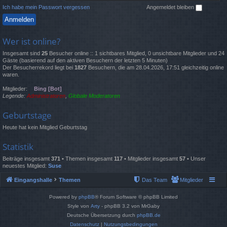
Ich habe mein Passwort vergessen
Angemeldet bleiben
Wer ist online?
Insgesamt sind
25
Besucher online :: 1 sichtbares Mitglied, 0 unsichtbare Mitglieder und 24
Gäste (basierend auf den aktiven Besuchern der letzten 5 Minuten)
Der Besucherrekord liegt bei
1827
Besuchern, die am 28.04.2026, 17:51 gleichzeitig online
waren.
Mitglieder:
Bing [Bot]
Legende:
Administratoren
,
Globale Moderatoren
Geburtstage
Heute hat kein Mitglied Geburtstag
Statistik
Beiträge insgesamt
371
• Themen insgesamt
117
• Mitglieder insgesamt
57
• Unser
neuestes Mitglied:
Suse
Eingangshalle
Themen
Das Team
Mitglieder
Powered by
phpBB
® Forum Software © phpBB Limited
Style von
Arty
- phpBB 3.2 von MrGaby
Deutsche Übersetzung durch
phpBB.de
Datenschutz
|
Nutzungsbedingungen