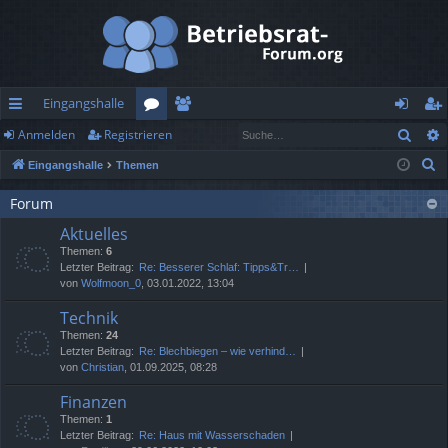
Eingangshalle
Such
Anmelden
Registrieren
ch
or
itg
n
eg
S
Eingangshalle
Themen
ne
en
lie
m
ist
u
llz
de
el
rie
Forum
c
Aktuelles
h
ug
r
de
re
Themen:
6
e
rif
n
n
Letzter Beitrag:
Re: Besserer Schlaf: Tipps&Tr…
von
Wolfmoon_0
, 03.01.2022, 13:04
f
Technik
Themen:
24
Letzter Beitrag:
Re: Blechbiegen – wie verhind…
von
Christian
, 01.09.2025, 08:28
Finanzen
Themen:
1
Letzter Beitrag:
Re: Haus mit Wasserschaden