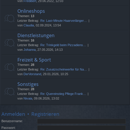
von
Fredibert
, 29.06.2022, 12:03
Onlineshops
Themen:
13
Letzter Beitrag:
Re: Last-Minute Haarverlänger…
von
Claudia
, 02.09.2024, 13:54
Dienstleistungen
Themen:
16
Letzter Beitrag:
Re: Trinkgeld beim Pizzadiens…
von
Johanna
, 27.05.2026, 14:13
Freizeit & Sport
Themen:
28
Letzter Beitrag:
Re: Zusatzscheinwerfer für Na…
von
DerVorstand
, 29.01.2026, 10:25
Sonstiges
Themen:
28
Letzter Beitrag:
Re: Quereinstieg Pflege Frank…
von
Nivaia
, 09.06.2026, 13:02
Anmelden
•
Registrieren
Benutzername:
Passwort: