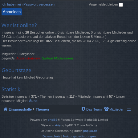
Ich habe mein Passwort vergessen
Angemeldet bleiben
Wer ist online?
Insgesamt sind
28
Besucher online :: 0 sichtbare Mitglieder, 0 unsichtbare Mitglieder und
28 Gäste (basierend auf den aktiven Besuchern der letzten 5 Minuten)
Der Besucherrekord liegt bei
1827
Besuchern, die am 28.04.2026, 17:51 gleichzeitig online
waren.
Mitglieder: 0 Mitglieder
Legende:
Administratoren
,
Globale Moderatoren
Geburtstage
Heute hat kein Mitglied Geburtstag
Statistik
Beiträge insgesamt
371
• Themen insgesamt
117
• Mitglieder insgesamt
57
• Unser
neuestes Mitglied:
Suse
Eingangshalle
Themen
Das Team
Mitglieder
Powered by
phpBB
® Forum Software © phpBB Limited
Style von
Arty
- phpBB 3.2 von MrGaby
Deutsche Übersetzung durch
phpBB.de
Datenschutz
|
Nutzungsbedingungen