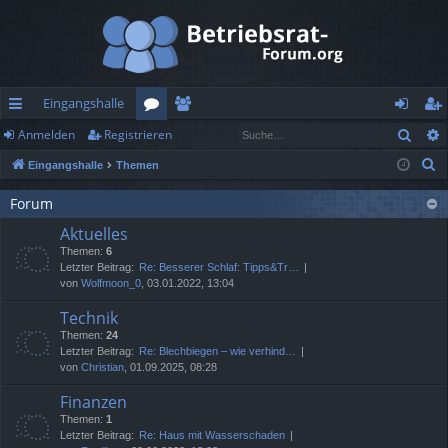
Eingangshalle
Such
Anmelden
Registrieren
ch
or
itg
n
eg
S
Eingangshalle
Themen
ne
en
lie
m
ist
u
llz
de
el
rie
Forum
c
Aktuelles
h
ug
r
de
re
Themen:
6
e
rif
n
n
Letzter Beitrag:
Re: Besserer Schlaf: Tipps&Tr…
von
Wolfmoon_0
, 03.01.2022, 13:04
f
Technik
Themen:
24
Letzter Beitrag:
Re: Blechbiegen – wie verhind…
von
Christian
, 01.09.2025, 08:28
Finanzen
Themen:
1
Letzter Beitrag:
Re: Haus mit Wasserschaden