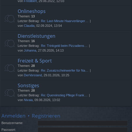
von
Fredibert
, 29.06.2022, 12:03
Onlineshops
Themen:
13
Letzter Beitrag:
Re: Last-Minute Haarverlänger…
von
Claudia
, 02.09.2024, 13:54
Dienstleistungen
Themen:
16
Letzter Beitrag:
Re: Trinkgeld beim Pizzadiens…
von
Johanna
, 27.05.2026, 14:13
Freizeit & Sport
Themen:
28
Letzter Beitrag:
Re: Zusatzscheinwerfer für Na…
von
DerVorstand
, 29.01.2026, 10:25
Sonstiges
Themen:
28
Letzter Beitrag:
Re: Quereinstieg Pflege Frank…
von
Nivaia
, 09.06.2026, 13:02
Anmelden
•
Registrieren
Benutzername:
Passwort: