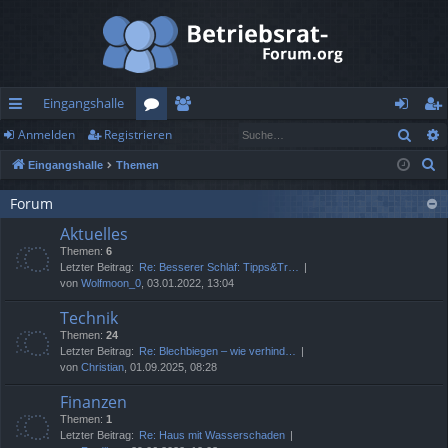
Eingangshalle
Such
Anmelden
Registrieren
ch
or
itg
n
eg
S
Eingangshalle
Themen
ne
en
lie
m
ist
u
llz
de
el
rie
Forum
c
Aktuelles
h
ug
r
de
re
Themen:
6
e
rif
n
n
Letzter Beitrag:
Re: Besserer Schlaf: Tipps&Tr…
von
Wolfmoon_0
, 03.01.2022, 13:04
f
Technik
Themen:
24
Letzter Beitrag:
Re: Blechbiegen – wie verhind…
von
Christian
, 01.09.2025, 08:28
Finanzen
Themen:
1
Letzter Beitrag:
Re: Haus mit Wasserschaden