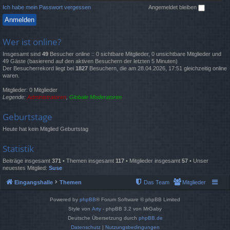
Ich habe mein Passwort vergessen
Angemeldet bleiben
Wer ist online?
Insgesamt sind
49
Besucher online :: 0 sichtbare Mitglieder, 0 unsichtbare Mitglieder und
49 Gäste (basierend auf den aktiven Besuchern der letzten 5 Minuten)
Der Besucherrekord liegt bei
1827
Besuchern, die am 28.04.2026, 17:51 gleichzeitig online
waren.
Mitglieder: 0 Mitglieder
Legende:
Administratoren
,
Globale Moderatoren
Geburtstage
Heute hat kein Mitglied Geburtstag
Statistik
Beiträge insgesamt
371
• Themen insgesamt
117
• Mitglieder insgesamt
57
• Unser
neuestes Mitglied:
Suse
Eingangshalle
Themen
Das Team
Mitglieder
Powered by
phpBB
® Forum Software © phpBB Limited
Style von
Arty
- phpBB 3.2 von MrGaby
Deutsche Übersetzung durch
phpBB.de
Datenschutz
|
Nutzungsbedingungen