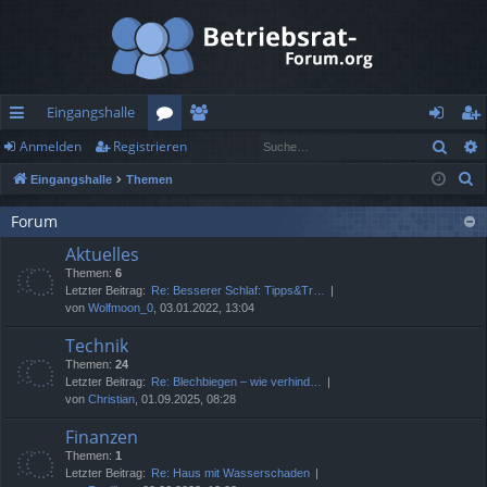
Eingangshalle
Such
Anmelden
Registrieren
ch
or
itg
n
eg
S
Eingangshalle
Themen
ne
en
lie
m
ist
u
llz
de
el
rie
Forum
c
Aktuelles
h
ug
r
de
re
Themen:
6
e
rif
n
n
Letzter Beitrag:
Re: Besserer Schlaf: Tipps&Tr…
von
Wolfmoon_0
, 03.01.2022, 13:04
f
Technik
Themen:
24
Letzter Beitrag:
Re: Blechbiegen – wie verhind…
von
Christian
, 01.09.2025, 08:28
Finanzen
Themen:
1
Letzter Beitrag:
Re: Haus mit Wasserschaden