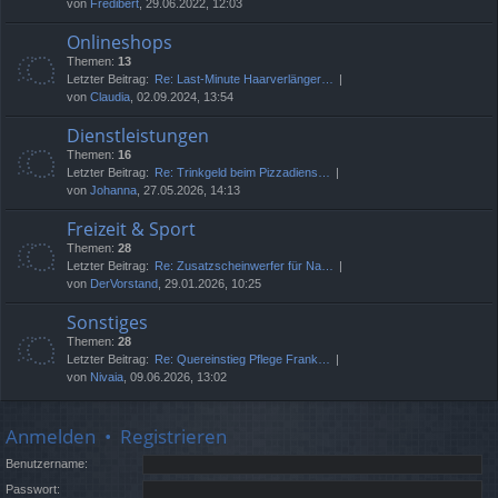
von
Fredibert
, 29.06.2022, 12:03
Onlineshops
Themen:
13
Letzter Beitrag:
Re: Last-Minute Haarverlänger…
von
Claudia
, 02.09.2024, 13:54
Dienstleistungen
Themen:
16
Letzter Beitrag:
Re: Trinkgeld beim Pizzadiens…
von
Johanna
, 27.05.2026, 14:13
Freizeit & Sport
Themen:
28
Letzter Beitrag:
Re: Zusatzscheinwerfer für Na…
von
DerVorstand
, 29.01.2026, 10:25
Sonstiges
Themen:
28
Letzter Beitrag:
Re: Quereinstieg Pflege Frank…
von
Nivaia
, 09.06.2026, 13:02
Anmelden
•
Registrieren
Benutzername:
Passwort: