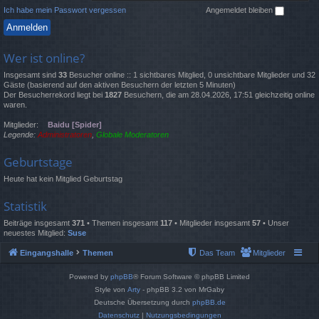
Ich habe mein Passwort vergessen
Angemeldet bleiben
Wer ist online?
Insgesamt sind
33
Besucher online :: 1 sichtbares Mitglied, 0 unsichtbare Mitglieder und 32
Gäste (basierend auf den aktiven Besuchern der letzten 5 Minuten)
Der Besucherrekord liegt bei
1827
Besuchern, die am 28.04.2026, 17:51 gleichzeitig online
waren.
Mitglieder:
Baidu [Spider]
Legende:
Administratoren
,
Globale Moderatoren
Geburtstage
Heute hat kein Mitglied Geburtstag
Statistik
Beiträge insgesamt
371
• Themen insgesamt
117
• Mitglieder insgesamt
57
• Unser
neuestes Mitglied:
Suse
Eingangshalle
Themen
Das Team
Mitglieder
Powered by
phpBB
® Forum Software © phpBB Limited
Style von
Arty
- phpBB 3.2 von MrGaby
Deutsche Übersetzung durch
phpBB.de
Datenschutz
|
Nutzungsbedingungen