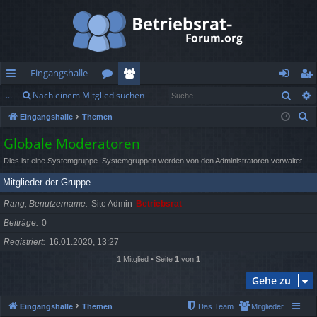
Eingangshalle
Such
...
Nach einem Mitglied suchen
ch
or
itg
n
eg
S
Eingangshalle
Themen
ne
en
lie
m
ist
u
Globale Moderatoren
llz
de
el
rie
c
Dies ist eine Systemgruppe. Systemgruppen werden von den Administratoren verwaltet.
h
ug
r
de
re
e
Mitglieder der Gruppe
rif
n
n
Rang, Benutzername
Site Admin
Betriebsrat
f
Beiträge
0
Registriert
16.01.2020, 13:27
1 Mitglied • Seite
1
von
1
Gehe zu
Eingangshalle
Themen
Das Team
Mitglieder