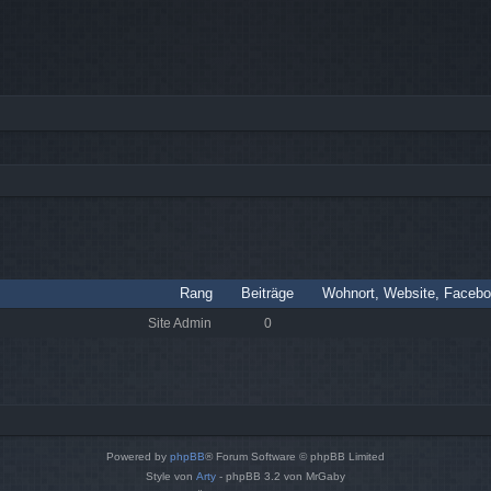
Rang
Beiträge
Wohnort, Website, Facebo
Site Admin
0
Powered by
phpBB
® Forum Software © phpBB Limited
Style von
Arty
- phpBB 3.2 von MrGaby