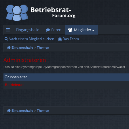
Eingangshalle
Foren
Mitglieder
Nach einem Mitglied suchen
Das Team
ch
Eingangshalle
Themen
ne
llz
Administratoren
Dies ist eine Systemgruppe. Systemgruppen werden von den Administratoren verwaltet.
ug
rif
Gruppenleiter
Betriebsrat
f
Eingangshalle
Themen