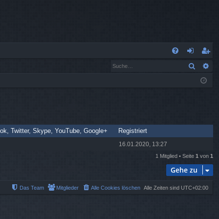
S
Suche
Er
FA
n
eg
Q
m
ist
el
rie
de
re
n
n
ok, Twitter, Skype, YouTube, Google+
Registriert
16.01.2020, 13:27
1 Mitglied • Seite
1
von
1
Gehe zu
Das Team
Mitglieder
Alle Cookies löschen
Alle Zeiten sind
UTC+02:00