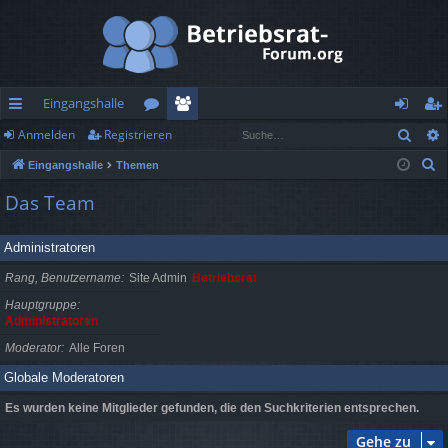
Eingangshalle
Such
Anmelden
Registrieren
ch
or
itg
n
eg
S
Eingangshalle
Themen
ne
en
lie
m
ist
u
Das Team
llz
de
el
rie
c
h
ug
r
de
re
Administratoren
e
rif
n
n
Rang, Benutzername
Site Admin
Betriebsrat
f
Hauptgruppe
Administratoren
Moderator
Alle Foren
Globale Moderatoren
Es wurden keine Mitglieder gefunden, die den Suchkriterien entsprechen.
Gehe zu