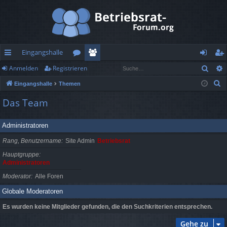
Eingangshalle
Such
Anmelden
Registrieren
ch
or
itg
n
eg
S
Eingangshalle
Themen
ne
en
lie
m
ist
u
Das Team
llz
de
el
rie
c
h
ug
r
de
re
Administratoren
e
rif
n
n
Rang, Benutzername
Site Admin
Betriebsrat
f
Hauptgruppe
Administratoren
Moderator
Alle Foren
Globale Moderatoren
Es wurden keine Mitglieder gefunden, die den Suchkriterien entsprechen.
Gehe zu