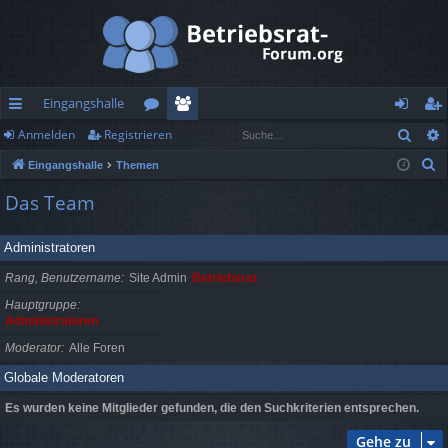
Eingangshalle
Such
Anmelden
Registrieren
ch
or
itg
n
eg
S
Eingangshalle
Themen
ne
en
lie
m
ist
u
Das Team
llz
de
el
rie
c
h
ug
r
de
re
Administratoren
e
rif
n
n
Rang, Benutzername
Site Admin
Betriebsrat
f
Hauptgruppe
Administratoren
Moderator
Alle Foren
Globale Moderatoren
Es wurden keine Mitglieder gefunden, die den Suchkriterien entsprechen.
Gehe zu