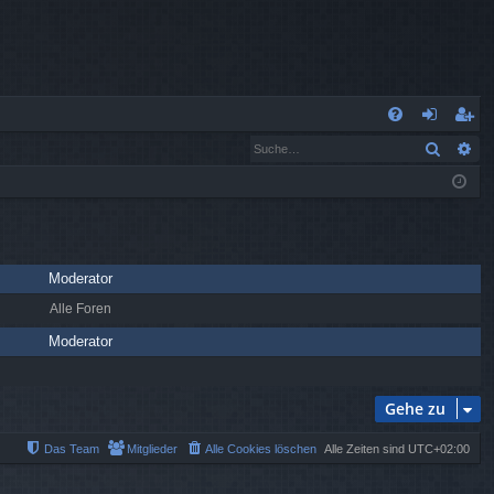
S
Suche
Er
FA
n
eg
Q
m
ist
el
rie
de
re
Moderator
n
n
Alle Foren
Moderator
Gehe zu
Das Team
Mitglieder
Alle Cookies löschen
Alle Zeiten sind
UTC+02:00