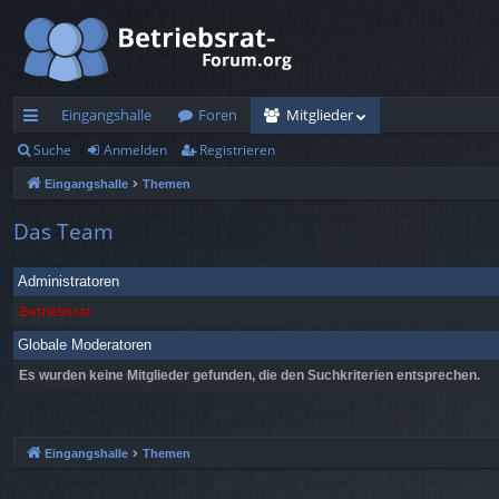
Eingangshalle
Foren
Mitglieder
Suche
Anmelden
Registrieren
ch
Eingangshalle
Themen
ne
llz
Das Team
ug
Administratoren
rif
Betriebsrat
f
Globale Moderatoren
Es wurden keine Mitglieder gefunden, die den Suchkriterien entsprechen.
Eingangshalle
Themen