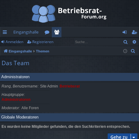
Eingangshalle
Such
Anmelden
Registrieren
ch
or
itg
n
eg
S
Eingangshalle
Themen
ne
en
lie
m
ist
u
Das Team
llz
de
el
rie
c
h
ug
r
de
re
Administratoren
e
rif
n
n
Rang, Benutzername
Site Admin
Betriebsrat
f
Hauptgruppe
Administratoren
Moderator
Alle Foren
Globale Moderatoren
Es wurden keine Mitglieder gefunden, die den Suchkriterien entsprechen.
Gehe zu