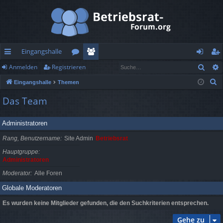
Eingangshalle
Such
Anmelden
Registrieren
ch
or
itg
n
eg
S
Eingangshalle
Themen
ne
en
lie
m
ist
u
Das Team
llz
de
el
rie
c
h
ug
r
de
re
Administratoren
e
rif
n
n
Rang, Benutzername
Site Admin
Betriebsrat
f
Hauptgruppe
Administratoren
Moderator
Alle Foren
Globale Moderatoren
Es wurden keine Mitglieder gefunden, die den Suchkriterien entsprechen.
Gehe zu