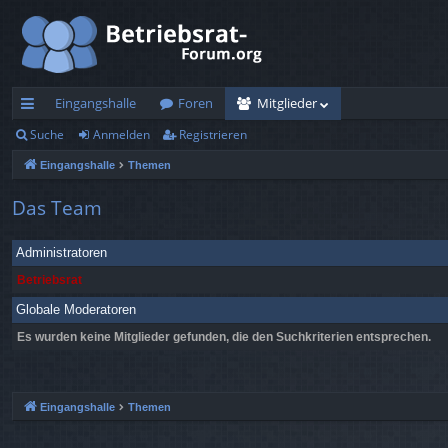
Eingangshalle
Foren
Mitglieder
Suche
Anmelden
Registrieren
ch
Eingangshalle
Themen
ne
llz
Das Team
ug
Administratoren
rif
Betriebsrat
f
Globale Moderatoren
Es wurden keine Mitglieder gefunden, die den Suchkriterien entsprechen.
Eingangshalle
Themen