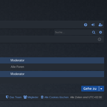
S
Suche
Er
FA
n
eg
Q
m
ist
el
rie
de
re
Moderator
n
n
Alle Foren
Moderator
Gehe zu
Das Team
Mitglieder
Alle Cookies löschen
Alle Zeiten sind
UTC+02:00