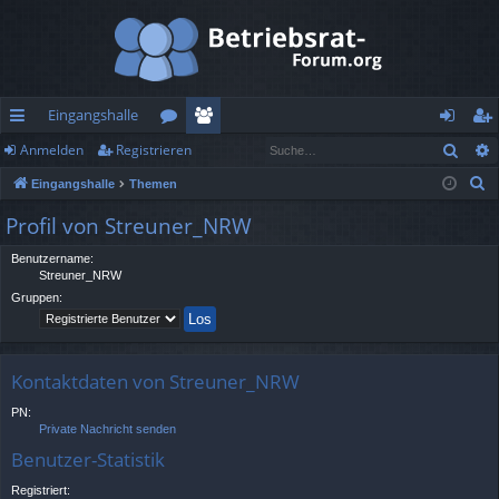
Eingangshalle
Such
Anmelden
Registrieren
ch
or
itg
n
eg
S
Eingangshalle
Themen
ne
en
lie
m
ist
u
Profil von Streuner_NRW
llz
de
el
rie
c
h
Benutzername:
ug
r
de
re
Streuner_NRW
e
rif
n
n
Gruppen:
f
Kontaktdaten von Streuner_NRW
PN:
Private Nachricht senden
Benutzer-Statistik
Registriert: