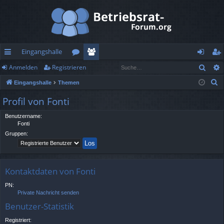
Eingangshalle
Such
Anmelden
Registrieren
ch
or
itg
n
eg
S
Eingangshalle
Themen
ne
en
lie
m
ist
u
Profil von Fonti
llz
de
el
rie
c
h
Benutzername:
ug
r
de
re
Fonti
e
rif
n
n
Gruppen:
f
Kontaktdaten von Fonti
PN:
Private Nachricht senden
Benutzer-Statistik
Registriert: