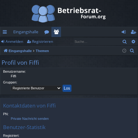
Eingangshalle
Such
Anmelden
Registrieren
ch
or
itg
n
eg
S
Eingangshalle
Themen
ne
en
lie
m
ist
u
Profil von Fiffi
llz
de
el
rie
c
h
Benutzername:
ug
r
de
re
Fiffi
e
rif
n
n
Gruppen:
f
Kontaktdaten von Fiffi
PN:
Private Nachricht senden
Benutzer-Statistik
Registriert: