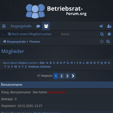
Eingangshalle
Such
...
Nach einem Mitglied suchen
ch
or
itg
n
eg
S
Eingangshalle
Themen
ne
en
lie
m
ist
u
Mitglieder
llz
de
el
rie
c
h
ug
r
de
re
Nach einem Mitglied suchen
•
Alle
A
B
C
D
E
F
G
H
I
J
K
L
M
N
O
P
Q
R
S
e
T
U
V
W
X
Y
Z
Anderes Zeichen
rif
n
n
2
3
f
1
Nächste
57 Mitglieder
Benutzername
Rang, Benutzername
Site Admin
Betriebsrat
Beiträge
0
Registriert
16.01.2020, 13:27