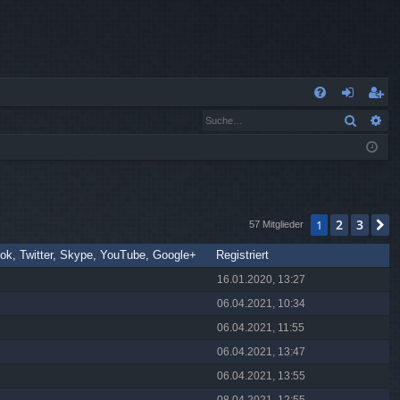
S
Suche
Er
FA
n
eg
Q
m
ist
el
rie
de
re
2
3
1
N
57 Mitglieder
n
n
ok, Twitter, Skype, YouTube, Google+
Registriert
16.01.2020, 13:27
06.04.2021, 10:34
06.04.2021, 11:55
06.04.2021, 13:47
06.04.2021, 13:55