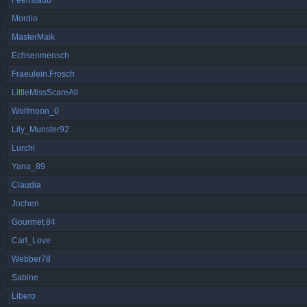
Feenstaub
Mordio
MasterMaik
Echsenmensch
Fraeulein.Frosch
LittleMissScareAll
Wolfmoon_0
Lily_Munster92
Lurchi
Yana_89
Claudia
Jochen
Gourmet.84
Carl_Love
Webber78
Sabine
Libero