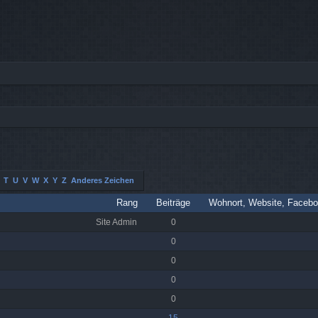
T
U
V
W
X
Y
Z
Anderes Zeichen
Rang
Beiträge
Wohnort, Website, Facebo
Site Admin
0
0
0
0
0