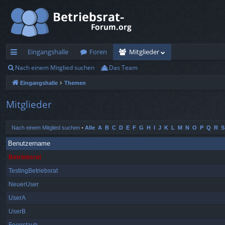
Eingangshalle
Foren
Mitglieder
Nach einem Mitglied suchen
Das Team
ch
Eingangshalle
Themen
ne
llz
Mitglieder
ug
Nach einem Mitglied suchen
•
Alle
A
B
C
D
E
F
G
H
I
J
K
L
M
N
O
P
Q
R
S
rif
Benutzername
f
Betriebsrat
TestingBetriebsrat
NeuerUser
UserA
UserB