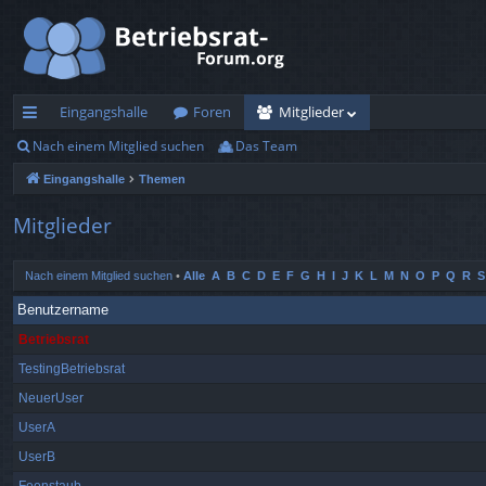
Eingangshalle
Foren
Mitglieder
Nach einem Mitglied suchen
Das Team
ch
Eingangshalle
Themen
ne
llz
Mitglieder
ug
Nach einem Mitglied suchen
•
Alle
A
B
C
D
E
F
G
H
I
J
K
L
M
N
O
P
Q
R
S
rif
Benutzername
f
Betriebsrat
TestingBetriebsrat
NeuerUser
UserA
UserB