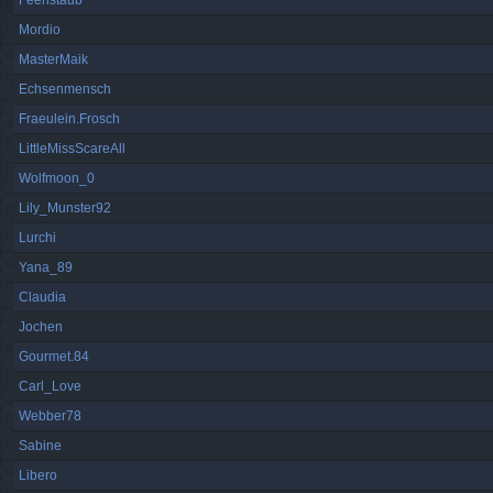
Feenstaub
Mordio
MasterMaik
Echsenmensch
Fraeulein.Frosch
LittleMissScareAll
Wolfmoon_0
Lily_Munster92
Lurchi
Yana_89
Claudia
Jochen
Gourmet.84
Carl_Love
Webber78
Sabine
Libero