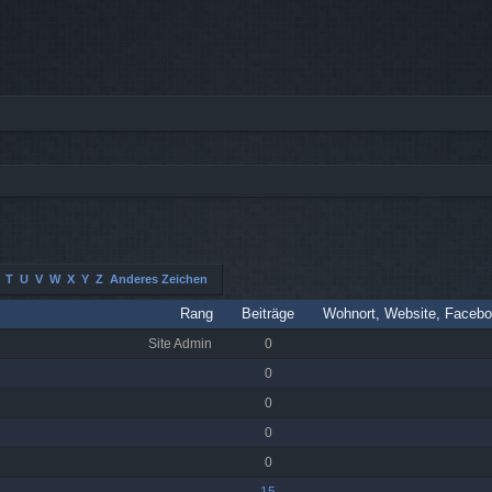
T
U
V
W
X
Y
Z
Anderes Zeichen
Rang
Beiträge
Wohnort, Website, Facebo
Site Admin
0
0
0
0
0