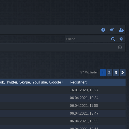
S
Suche
Er
FA
n
eg
Q
m
ist
el
rie
de
re
2
3
1
N
57 Mitglieder
n
n
ok, Twitter, Skype, YouTube, Google+
Registriert
16.01.2020, 13:27
06.04.2021, 10:34
06.04.2021, 11:55
06.04.2021, 13:47
06.04.2021, 13:55