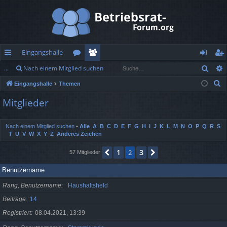
Eingangshalle
Such
...
Nach einem Mitglied suchen
ch
or
itg
n
eg
S
Eingangshalle
Themen
ne
en
lie
m
ist
u
Mitglieder
llz
de
el
rie
c
h
ug
r
de
re
Nach einem Mitglied suchen
•
Alle
A
B
C
D
E
F
G
H
I
J
K
L
M
N
O
P
Q
R
S
e
T
U
V
W
X
Y
Z
Anderes Zeichen
rif
n
n
1
3
f
Vorherige
2
Nächste
57 Mitglieder
Benutzername
Rang, Benutzername
Haushaltsheld
Beiträge
14
Registriert
08.04.2021, 13:39