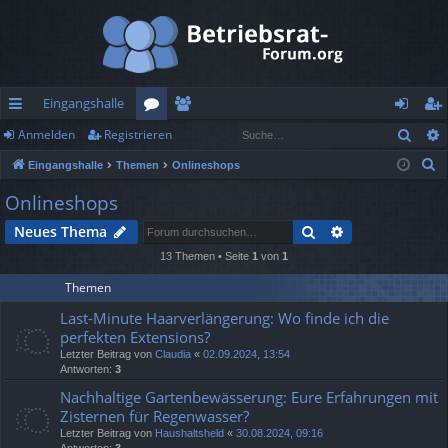
Eingangshalle
Such
Anmelden
Registrieren
ch
or
itg
n
eg
S
Eingangshalle
Themen
Onlineshops
ne
en
lie
m
ist
u
Onlineshops
llz
de
el
rie
c
Suche
Erweiterte Suc
Neues Thema
h
ug
r
de
re
e
13 Themen • Seite
1
von
1
rif
n
n
Themen
f
Last-Minute Haarverlängerung: Wo finde ich die
perfekten Extensions?
Letzter Beitrag von
Claudia
«
02.09.2024, 13:54
Antworten:
3
Nachhaltige Gartenbewässerung: Eure Erfahrungen mit
Zisternen für Regenwasser?
Letzter Beitrag von
Haushaltsheld
«
30.08.2024, 09:16