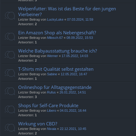
Antworten:
3
Welpenfutter: Was ist das Beste für den jungen
Vierbeiner?
Letzter Beitrag von
LuckyLuke
«
07.03.2024, 11:59
Antworten:
2
Ein Amazon Shop als Nebengeschäft?
Letzter Beitrag von
Milosch.67
«
08.09.2022, 15:53
Antworten:
1
Welche Babyausstattung brauche ich?
Letzter Beitrag von
Werner
«
17.05.2022, 14:03
Antworten:
2
T-Shirts mit Qualität selbst gestalten
Letzter Beitrag von
Sabine
«
12.05.2022, 16:47
Antworten:
1
Onlineshop für Alltagsgegenstände
Letzter Beitrag von
Rufus
«
26.01.2022, 14:51
Antworten:
3
Shops für Self-Care Produkte
Letzter Beitrag von
Libero
«
04.01.2022, 16:44
Antworten:
1
Wirkung von CBD?
Letzter Beitrag von
Nivaia
«
22.12.2021, 10:45
Antworten:
2