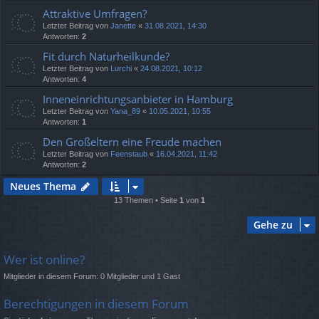
Attraktive Umfragen?
Letzter Beitrag von
Janette
«
31.08.2021, 14:30
Antworten:
2
Fit durch Naturheilkunde?
Letzter Beitrag von
Lurchi
«
24.08.2021, 10:12
Antworten:
4
Inneneinrichtungsanbieter in Hamburg
Letzter Beitrag von
Yana_89
«
10.05.2021, 10:55
Antworten:
1
Den Großeltern eine Freude machen
Letzter Beitrag von
Feenstaub
«
16.04.2021, 11:42
Antworten:
2
Neues Thema
13 Themen • Seite
1
von
1
Gehe zu
Wer ist online?
Mitglieder in diesem Forum: 0 Mitglieder und 1 Gast
Berechtigungen in diesem Forum