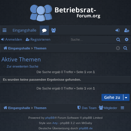
Eingangshalle
Such
Anmelden
Registrieren
ch
or
itg
n
eg
S
Eingangshalle
Themen
ne
en
lie
m
ist
u
Aktive Themen
llz
de
el
rie
c
Zur erweiterten Suche
h
ug
r
de
re
Die Suche ergab 0 Treffer • Seite
1
von
1
e
rif
n
n
Es wurden keine passenden Ergebnisse gefunden.
f
Die Suche ergab 0 Treffer • Seite
1
von
1
Gehe zu
Eingangshalle
Themen
Das Team
Mitglieder
Powered by
phpBB
® Forum Software © phpBB Limited
Style von
Arty
- phpBB 3.2 von MrGaby
Deutsche Übersetzung durch
phpBB.de