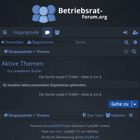
Eingangshalle
Such
Anmelden
Registrieren
ch
or
itg
n
eg
S
Eingangshalle
Themen
ne
en
lie
m
ist
u
Aktive Themen
llz
de
el
rie
c
Zur erweiterten Suche
h
ug
r
de
re
Die Suche ergab 0 Treffer • Seite
1
von
1
e
rif
n
n
Es wurden keine passenden Ergebnisse gefunden.
f
Die Suche ergab 0 Treffer • Seite
1
von
1
Gehe zu
Eingangshalle
Themen
Das Team
Mitglieder
Powered by
phpBB
® Forum Software © phpBB Limited
Style von
Arty
- phpBB 3.2 von MrGaby
Deutsche Übersetzung durch
phpBB.de