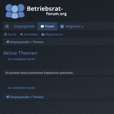
Eingangshalle
Foren
Mitglieder
Suche
Anmelden
Registrieren
ch
Eingangshalle
Themen
ne
llz
Aktive Themen
Zur erweiterten Suche
ug
rif
Es wurden keine passenden Ergebnisse gefunden.
f
Zur erweiterten Suche
Eingangshalle
Themen