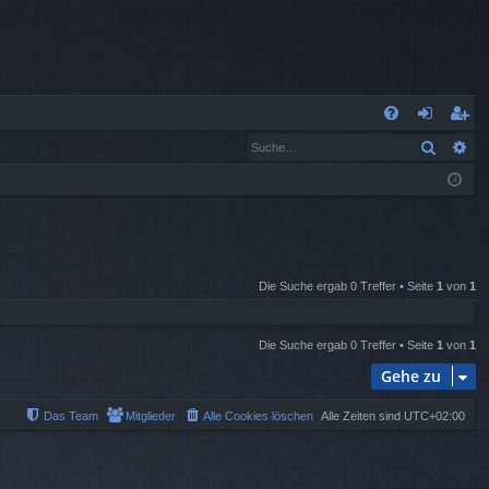
S
Suche
Er
FA
n
eg
Q
m
ist
el
rie
de
re
Die Suche ergab 0 Treffer • Seite
1
von
1
n
n
Die Suche ergab 0 Treffer • Seite
1
von
1
Gehe zu
Das Team
Mitglieder
Alle Cookies löschen
Alle Zeiten sind
UTC+02:00