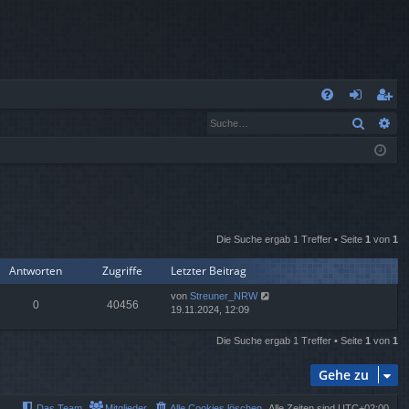
S
Suche
Er
FA
n
eg
Q
m
ist
el
rie
de
re
Die Suche ergab 1 Treffer • Seite
1
von
1
n
n
Antworten
Zugriffe
Letzter Beitrag
von
Streuner_NRW
0
40456
19.11.2024, 12:09
Die Suche ergab 1 Treffer • Seite
1
von
1
Gehe zu
Das Team
Mitglieder
Alle Cookies löschen
Alle Zeiten sind
UTC+02:00