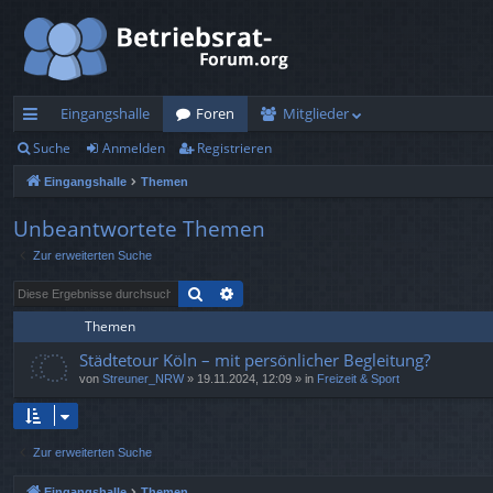
Eingangshalle
Foren
Mitglieder
Suche
Anmelden
Registrieren
ch
Eingangshalle
Themen
ne
llz
Unbeantwortete Themen
Zur erweiterten Suche
ug
Suche
Erweiterte Suche
rif
Themen
f
Städtetour Köln – mit persönlicher Begleitung?
von
Streuner_NRW
»
19.11.2024, 12:09
» in
Freizeit & Sport
Zur erweiterten Suche
Eingangshalle
Themen