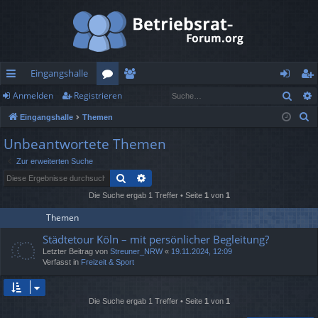
Eingangshalle
Such
Anmelden
Registrieren
ch
or
itg
n
eg
S
Eingangshalle
Themen
ne
en
lie
m
ist
u
Unbeantwortete Themen
llz
de
el
rie
c
Zur erweiterten Suche
h
ug
r
de
re
Suche
Erweiterte Suche
e
rif
n
n
Die Suche ergab 1 Treffer • Seite
1
von
1
f
Themen
Städtetour Köln – mit persönlicher Begleitung?
Letzter Beitrag von
Streuner_NRW
«
19.11.2024, 12:09
Verfasst in
Freizeit & Sport
Die Suche ergab 1 Treffer • Seite
1
von
1