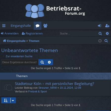
Eingangshalle
Such
Anmelden
Registrieren
ch
or
itg
n
eg
S
Eingangshalle
Themen
ne
en
lie
m
ist
u
Unbeantwortete Themen
llz
de
el
rie
c
Zur erweiterten Suche
h
ug
r
de
re
Suche
Erweiterte Suche
e
rif
n
n
Die Suche ergab 1 Treffer • Seite
1
von
1
f
Themen
Städtetour Köln – mit persönlicher Begleitung?
Letzter Beitrag von
Streuner_NRW
«
19.11.2024, 12:09
Verfasst in
Freizeit & Sport
Die Suche ergab 1 Treffer • Seite
1
von
1