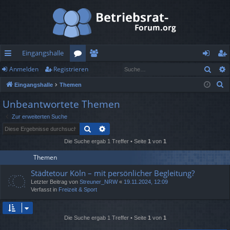
Eingangshalle
Such
Anmelden
Registrieren
ch
or
itg
n
eg
S
Eingangshalle
Themen
ne
en
lie
m
ist
u
Unbeantwortete Themen
llz
de
el
rie
c
Zur erweiterten Suche
h
ug
r
de
re
Suche
Erweiterte Suche
e
rif
n
n
Die Suche ergab 1 Treffer • Seite
1
von
1
f
Themen
Städtetour Köln – mit persönlicher Begleitung?
Letzter Beitrag von
Streuner_NRW
«
19.11.2024, 12:09
Verfasst in
Freizeit & Sport
Die Suche ergab 1 Treffer • Seite
1
von
1