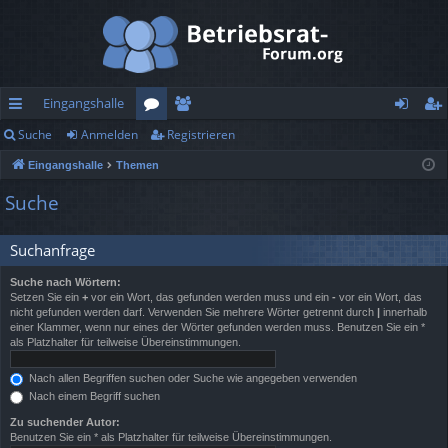
Eingangshalle
Suche
Anmelden
Registrieren
ch
or
itg
n
eg
Eingangshalle
Themen
ne
en
lie
m
ist
Suche
llz
de
el
rie
ug
r
de
re
Suchanfrage
rif
n
n
Suche nach Wörtern:
Setzen Sie ein
+
vor ein Wort, das gefunden werden muss und ein
-
vor ein Wort, das
f
nicht gefunden werden darf. Verwenden Sie mehrere Wörter getrennt durch
|
innerhalb
einer Klammer, wenn nur eines der Wörter gefunden werden muss. Benutzen Sie ein *
als Platzhalter für teilweise Übereinstimmungen.
Nach allen Begriffen suchen oder Suche wie angegeben verwenden
Nach einem Begriff suchen
Zu suchender Autor:
Benutzen Sie ein * als Platzhalter für teilweise Übereinstimmungen.