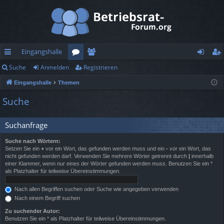
Eingangshalle
Suche
Anmelden
Registrieren
ch
or
itg
n
eg
Eingangshalle
Themen
ne
en
lie
m
ist
Suche
llz
de
el
rie
ug
r
de
re
Suchanfrage
rif
n
n
Suche nach Wörtern:
Setzen Sie ein
+
vor ein Wort, das gefunden werden muss und ein
-
vor ein Wort, das
f
nicht gefunden werden darf. Verwenden Sie mehrere Wörter getrennt durch
|
innerhalb
einer Klammer, wenn nur eines der Wörter gefunden werden muss. Benutzen Sie ein *
als Platzhalter für teilweise Übereinstimmungen.
Nach allen Begriffen suchen oder Suche wie angegeben verwenden
Nach einem Begriff suchen
Zu suchender Autor:
Benutzen Sie ein * als Platzhalter für teilweise Übereinstimmungen.